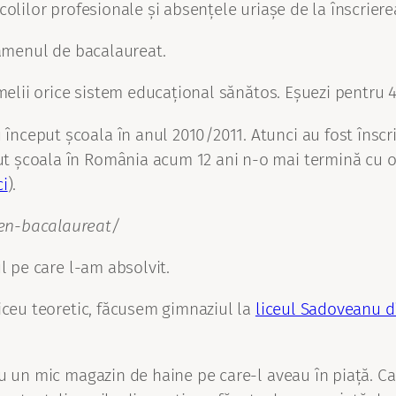
colilor profesionale și absențele uriașe de la înscriere
xamenul de bacalaureat.
melii orice sistem educațional sănătos. Eșuezi pentru 4
început școala în anul 2010/2011. Atunci au fost înscriș
put școala în România acum 12 ani n-o mai termină cu o
ci
).
en-bacalaureat/
l pe care l-am absolvit.
iceu teoretic, făcusem gimnaziul la
liceul Sadoveanu d
u un mic magazin de haine pe care-l aveau în piață. Ca