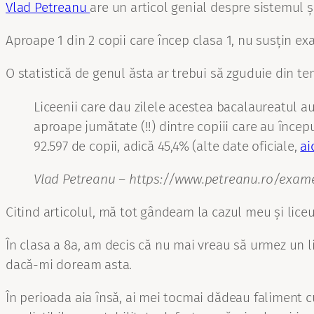
Vlad Petreanu
are un articol genial despre sistemul ș
Aproape 1 din 2 copii care încep clasa 1, nu susțin e
O statistică de genul ăsta ar trebui să zguduie din te
Liceenii care dau zilele acestea bacalaureatul au 
aproape jumătate (!!) dintre copiii care au înce
92.597 de copii, adică 45,4% (alte date oficiale,
ai
Vlad Petreanu – https://www.petreanu.ro/exam
Citind articolul, mă tot gândeam la cazul meu și liceu
În clasa a 8a, am decis că nu mai vreau să urmez un l
dacă-mi doream asta.
În perioada aia însă, ai mei tocmai dădeau faliment c