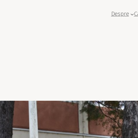
Despre
C