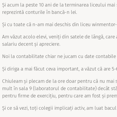
Și acum la peste 10 ani de la terminarea liceului mai ș
reprezintă conturile în bancă-n lei.
Și cu toate că n-am mai deschis din liceu winmentor-ul
Am văzut acolo elevi, veniți din satele de lângă, care
salariu decent și apreciere.
Noi la contabilitate chiar ne jucam cu date contabile 
Și diriga a mai făcut ceva important, a văzut că are 5-6
Chiuleam și plecam de la ore doar pentru că nu mai s
mult în sala 9 (laboratorul de contabilitate) decât st
pentru firme de exercițiu, pentru care am fost și prem
Și ce să vezi, toți colegii implicați activ, am luat bacu