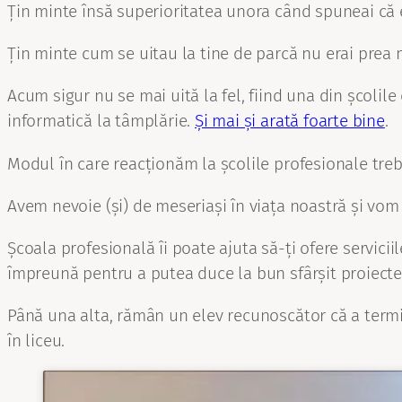
Țin minte însă superioritatea unora când spuneai că e
Țin minte cum se uitau la tine de parcă nu erai prea
Acum sigur nu se mai uită la fel, fiind una din școlile
informatică la tâmplărie.
Și mai și arată foarte bine
.
Modul în care reacționăm la școlile profesionale tre
Avem nevoie (și) de meseriași în viața noastră și vom
Școala profesională îi poate ajuta să-ți ofere serviciile
împreună pentru a putea duce la bun sfârșit proiecte 
Până una alta, rămân un elev recunoscător că a termi
în liceu.