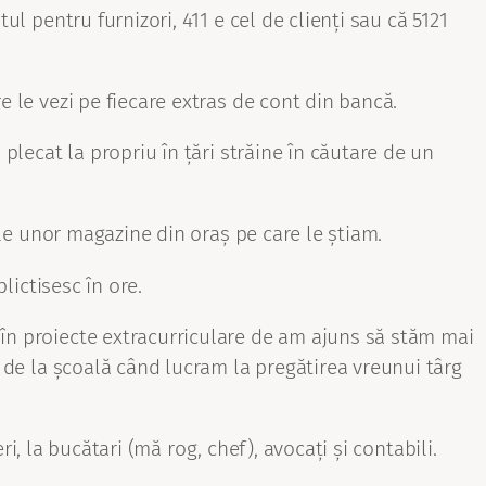
ul pentru furnizori, 411 e cel de clienți sau că 5121
e le vezi pe fiecare extras de cont din bancă.
 plecat la propriu în țări străine în căutare de un
 ale unor magazine din oraș pe care le știam.
lictisesc în ore.
 în proiecte extracurriculare de am ajuns să stăm mai
5 de la școală când lucram la pregătirea vreunui târg
ri, la bucătari (mă rog, chef), avocați și contabili.