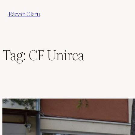
Skip
Răzvan Olaru
to
content
Tag:
CF Unirea