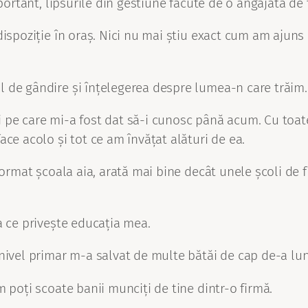
mportant, lipsurile din gestiune făcute de o angajată d
dispoziție în oraș. Nici nu mai știu exact cum am ajuns
de gândire și înțelegerea despre lumea-n care trăim. Ia
ori pe care mi-a fost dat să-i cunosc până acum. Cu toa
ce acolo și tot ce am învățat alături de ea.
ormat școala aia, arată mai bine decât unele școli de fi
a ce privește educația mea.
nivel primar m-a salvat de multe bătăi de cap de-a lu
 poți scoate banii munciți de tine dintr-o firmă.