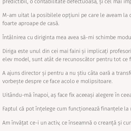
predictibil, o contabilitate defectuoasă, și cel mai i
M-am uitat la posibilele opțiuni pe care le aveam la 
foarte aproape de casă.
Întâlnirea cu diriginta mea avea să-mi schimbe modul 
Diriga este unul din cei mai faini și implicați profes
elev model, sunt atât de recunoscător pentru tot ce fa
A ajuns director și pentru a nu știu câta oară a transf
vorbește despre ce face acolo e molipsitoare.
Uitându-mă înapoi, aș face fix aceeași alegere în cee
Faptul că pot înțelege cum funcționează finanțele la 
Am învățat ce-i un activ, ce înseamnă o creanță și cum