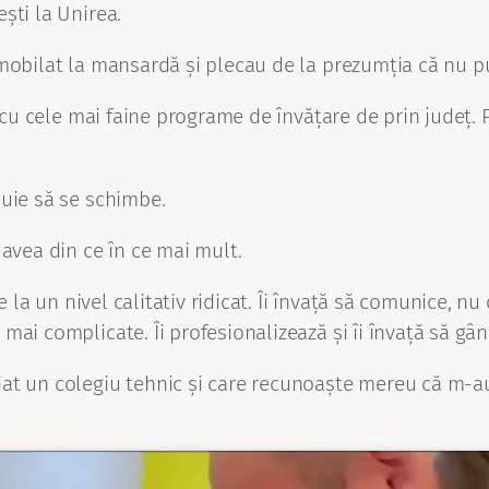
ști la Unirea.
 mobilat la mansardă și plecau de la prezumția că nu p
 cu cele mai faine programe de învățare de prin județ. P
buie să se schimbe.
 avea din ce în ce mai mult.
 la un nivel calitativ ridicat. Îi învață să comunice, nu 
mai complicate. Îi profesionalizează și îi învață să g
at un colegiu tehnic și care recunoaște mereu că m-au 