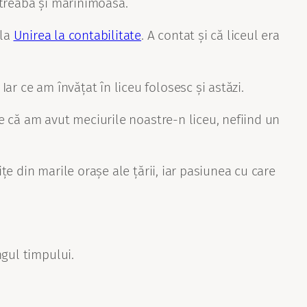
e treabă și mărinimoasă.
 la
Unirea la contabilitate
. A contat și că liceul era
r ce am învățat în liceu folosesc și astăzi.
te că am avut meciurile noastre-n liceu, nefiind un
țe din marile orașe ale țării, iar pasiunea cu care
ngul timpului.