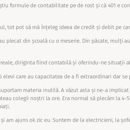
tiu formule de contabilitate pe de rost și că 401 e cont
, tot pot să mă înțeleg ideea de credit și debit pe car
 au plecat din școală cu o meserie. Din păcate, mulți au
reale, diriginta fiind contabilă și oferindu-ne situații
 elevi care au capacitatea de a fi extraordinari dar se p
uportam materia inutilă. A văzut asta și ne-a implicat
ăteau colegii noștri la ore. Era normal să plecăm la 4-
iați.
l și am ajuns ok zic eu. Suntem de la electricieni, la șofe